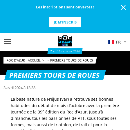
Les inscriptions sont ouvertes !
JE M'INSCRIS
FR
7 au 11 octobre 2026
ROC D'AZUR - ACCUEIL
>
>
PREMIERS TOURS DE ROUES
PREMIERS TOURS DE ROUES
3 avril 2024 à 13:38
La base nature de Fréjus (Var) a retrouvé ses bonnes
habitudes du début de mois d’octobre avec la première
e
journée de la 39
édition du Roc d’Azur. Jusqu’à
dimanche, tous les passionnés de VTT, sous toutes ses
formes, mais aussi de triathlon, de trail et pour la