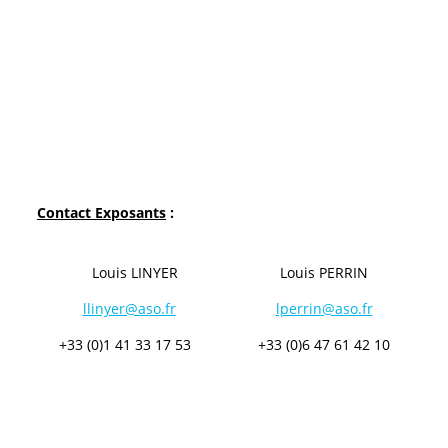
Contact Exposants
:
Louis LINYER
Louis PERRIN
llinyer@aso.fr
lperrin@aso.fr
+33 (0)1 41 33 17 53
+33 (0)6 47 61 42 10