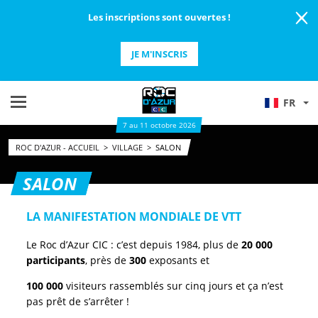
Les inscriptions sont ouvertes !
JE M'INSCRIS
FR
7 au 11 octobre 2026
ROC D'AZUR - ACCUEIL
>
VILLAGE
>
SALON
SALON
LA MANIFESTATION MONDIALE DE VTT
Le Roc d’Azur CIC : c’est depuis 1984, plus de
20 000
participants
, près de
300
exposants et
100 000
visiteurs rassemblés sur cinq jours et ça n’est
pas prêt de s’arrêter !