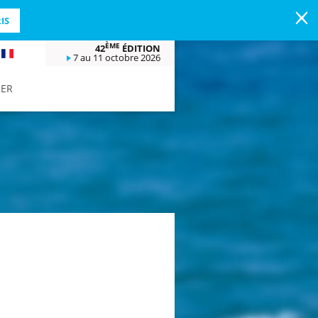
IS
ÈME
42
ÉDITION
FR
7 au 11 octobre 2026
RER