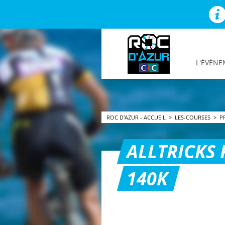
L'ÉVÈN
ROC D'AZUR - ACCUEIL
>
LES-COURSES
>
P
ALLTRICKS
140K