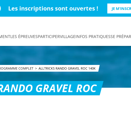
Les inscriptions sont ouvertes !
JE M'INSCR
EMENT
LES ÉPREUVES
PARTICIPER
VILLAGE
INFOS PRATIQUES
SE PRÉPA
ROGRAMME COMPLET
>
ALLTRICKS RANDO GRAVEL ROC 140K
 RANDO GRAVEL ROC