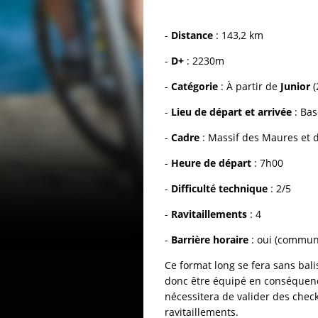
-
Distance
: 143,2 km
-
D+
: 2230m
-
Catégorie
: À partir de
Junior
(
-
Lieu de départ et arrivée
: Bas
-
Cadre
: Massif des Maures et d
-
Heure de départ
: 7h00
-
Difficulté technique
: 2/5
-
Ravitaillements
: 4
-
Barrière horaire
: oui (commun
Ce format long se fera sans bali
donc être équipé en conséquen
nécessitera de valider des chec
ravitaillements.