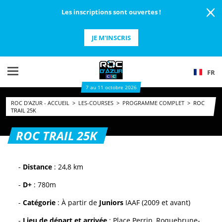
Les inscriptions sont ouvertes !
JE M'INSCRIS
FR
7 au 11 octobre 2026
ROC D'AZUR - ACCUEIL
>
LES-COURSES
>
PROGRAMME COMPLET
>
ROC
TRAIL 25K
ROC TRAIL 25K
-
Distance
: 24,8 km
-
D+
: 780m
-
Catégorie
: À partir de
Juniors
IAAF (2009 et avant)
-
Lieu de départ et arrivée
: Place Perrin, Roquebrune-