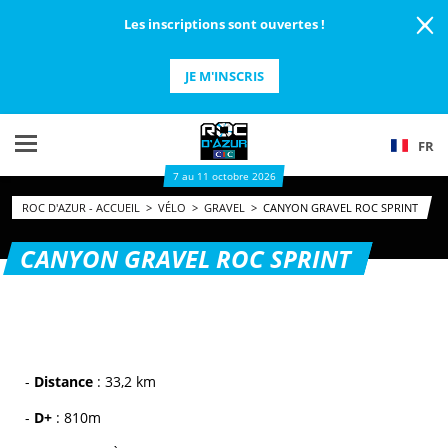
Les inscriptions sont ouvertes !
JE M'INSCRIS
FR
7 au 11 octobre 2026
ROC D'AZUR - ACCUEIL
>
VÉLO
>
GRAVEL
>
CANYON GRAVEL ROC SPRINT
CANYON GRAVEL ROC SPRINT
-
Distance
: 33,2 km
-
D+
: 810m