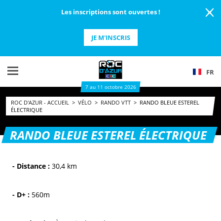
Les inscriptions sont ouvertes !
JE M'INSCRIS
FR
7 au 11 octobre 2026
ROC D'AZUR - ACCUEIL
>
VÉLO
>
RANDO VTT
>
RANDO BLEUE ESTEREL
ÉLECTRIQUE
RANDO BLEUE ESTEREL ÉLECTRIQUE
- Distance :
30,4 km
- D+ :
560m